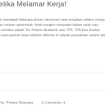
etika Melamar Kerja!
ah mendapati beberapa proses rekruitmen saat menjalani seleksi menjad
au instansi pemerintah. Anda mungkin menyadari bahwa salah satu
 tersebut adalah Tes Potensi Akademik atau TPA. TPA bisa disebut
eh para pencari kerja sebelum diterima di sebuah perusahaan swasta at
 by:
Priliana Oktaviany
Comments:
0